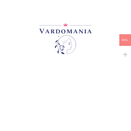
მთავარი
/
ვარდები
/
Snowy Albion Roses
BENJAMIN BRITTEN
33,00
₾
არ არის მარაგში
GEL
დამახსოვრება
არტიკული:
VM12785GE
კატეგორია:
Snowy Albion Roses
გაზიარება:
მსგავსი პროდუქტები