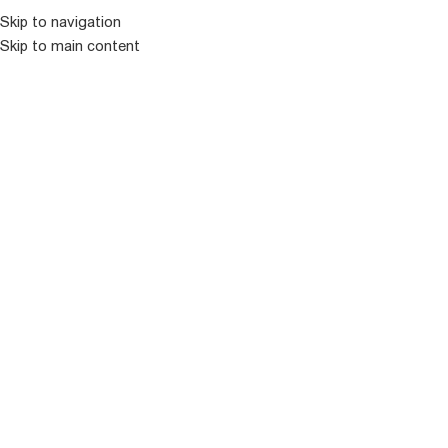
Skip to navigation
ᲛᲔᲜᲘᲣ
Skip to main content
პროდუქცია
Showing 1–15 of 2115 results
ფილტრი
-
+
-
+
#CHAKRA
#FLAME