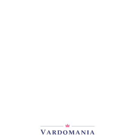
მთავარი
/
ვარდები
/
პერსიული და მუსკუსის ჰიბრიდები
BOUQUET PARFAIT
33,00
₾
არ არის მარაგში
დამახსოვრება
არტიკული:
VM12786GE