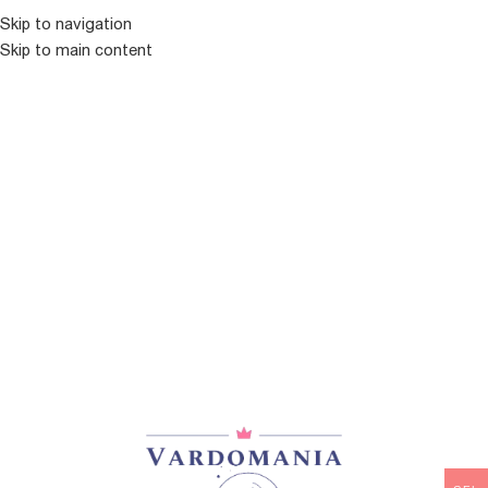
Skip to navigation
ᲛᲔᲜᲘᲣ
Skip to main content
ᲙᲐᲚᲐᲗᲐ
თქვენი კალათა ცარიელია.
შეკვეთის გასაფორმებლად უნდა დაამატოთ პროდუქტი
კალათაში.
თქვენ ნახავთ უამრავ საინტერესო პროდუქტს ჩვენს
კატალოგში.
ᲛᲐᲦᲐᲖᲘᲐᲨᲘ ᲓᲐᲑᲠᲣᲜᲔᲑᲐ