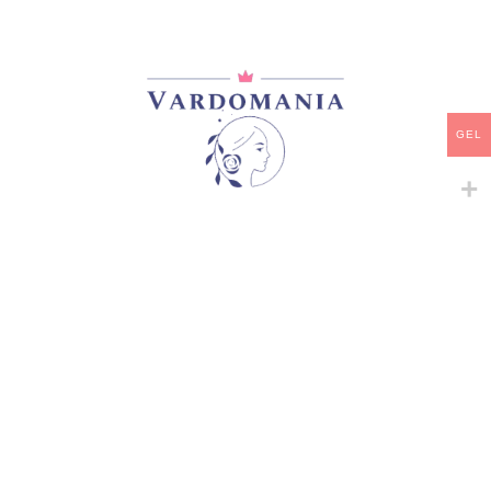
-
+
ᲙᲐᲚᲐᲗᲐᲨᲘ ᲓᲐᲛᲐᲢᲔᲑᲐ
ᲧᲘᲓᲕᲐ
GEL
დამახსოვრება
კატეგორია:
Snowy Albion Roses
გაზიარება:
მსგავსი პროდუქტები