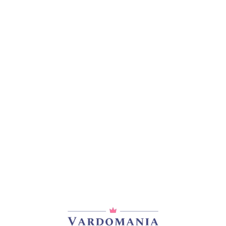
მთავარი
/
ვარდები
/
შრაბები
BELVEDERE
33,00
₾
არ არის მარაგში
დამახსოვრება
არტიკული:
VM12772GE
კატეგორია:
შრაბები