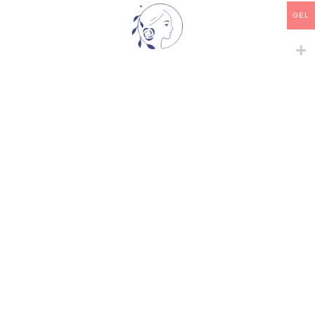
GEL
გაზიარება:
მსგავსი პროდუქტები
-
+
ADMIRATION
ANGELA
Snowy Albion Roses
,
შრაბები
,
შრაბები
,
ხვიარა-მცოცავი
ჩინური ვარდები
,
ხვიარა-
33,00
₾
მცოცავი