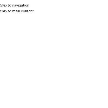
კატალოგ
Skip to navigation
Skip to main content