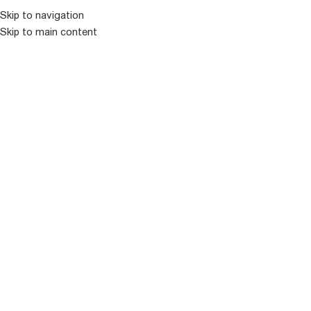
Skip to navigation
ᲛᲔᲜᲘᲣ
Skip to main content
პროდუქცია
Showing 1816–1830 of 2115 results
ფილტრი
ᲒᲐᲧᲘᲓᲣᲚᲘ
ᲒᲐᲧᲘᲓᲣᲚᲘ
SODY
SOLA