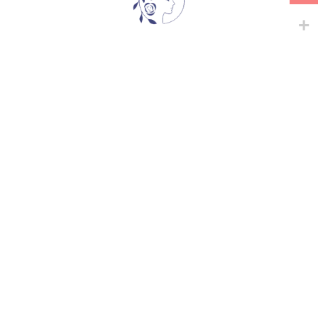
მსგავსი პროდუქტები
-
+
-
+
ANNIVERSARY WALTZ
BLOOMSBURY
ჩაის ჰიბრიდები
ჩაის ჰიბრიდები
45,00
₾
35,00
₾