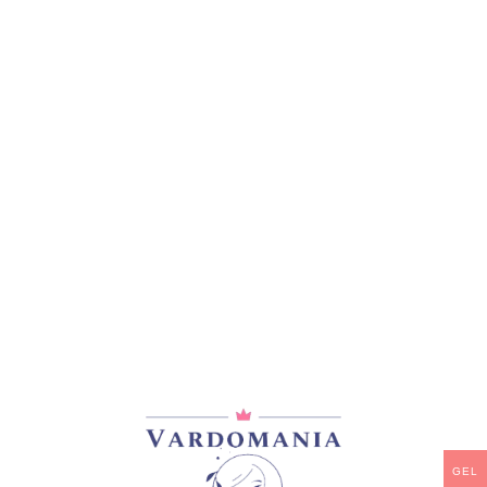
მთავარი
/
ვარდები
/
ჩაის ჰიბრიდები
SOPHIE LUISE
33,00
₾
არ არის მარაგში
დამახსოვრება
არტიკული:
VM12494GE
კატეგორია:
ჩაის ჰიბრიდები
გაზიარება:
GEL