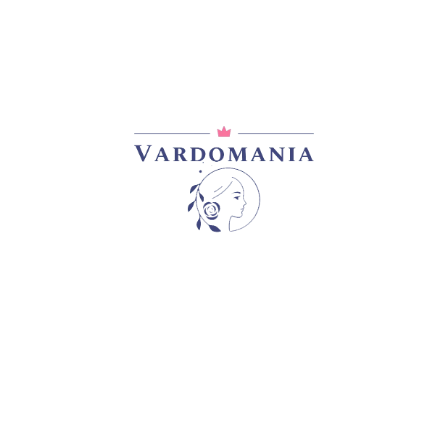
ᲓᲐᲛᲐᲢᲔᲑᲘᲗᲘ ᲘᲜᲤᲝᲠᲛᲐᲪᲘᲐ
0,2