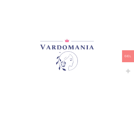
45,00
₾
მარაგში
-
+
ᲙᲐᲚᲐᲗᲐᲨᲘ ᲓᲐᲛᲐᲢᲔᲑᲐ
GEL
ᲧᲘᲓᲕᲐ
დამახსოვრება
არტიკული:
VM183236GE
კატეგორია:
სპრეი, ჯუჯა, ბორდიურის
გაზიარება: