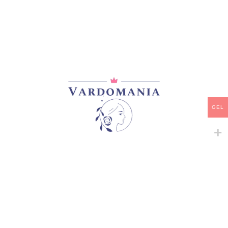
მთავარი
/
ვარდები
/
სპრეი, ჯუჯა, ბორდიურის
#FUN
45,00
₾
მარაგში
-
+
GEL
ᲙᲐᲚᲐᲗᲐᲨᲘ ᲓᲐᲛᲐᲢᲔᲑᲐ
ᲧᲘᲓᲕᲐ
დამახსოვრება
არტიკული:
VM184082GE
კატეგორია:
სპრეი, ჯუჯა, ბორდიურის
გაზიარება: