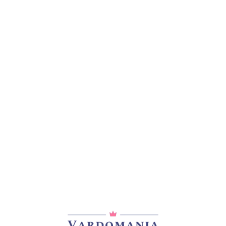
მთავარი
/
ვარდები
/
ჩაის ჰიბრიდები
THE JOURNEY( არ იყიდება)
45,00
₾
არ არის მარაგში
დამახსოვრება