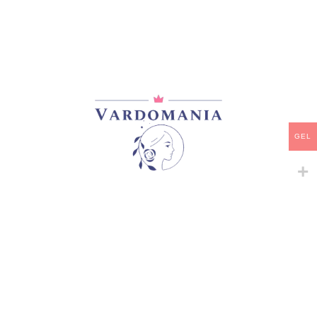
ROMANTIC ANTIKE
35,00
₾
მარაგში
-
+
ᲙᲐᲚᲐᲗᲐᲨᲘ ᲓᲐᲛᲐᲢᲔᲑᲐ
GEL
ᲧᲘᲓᲕᲐ
დამახსოვრება
არტიკული:
VM09855GE
კატეგორია:
ჩაის ჰიბრიდები
გაზიარება: