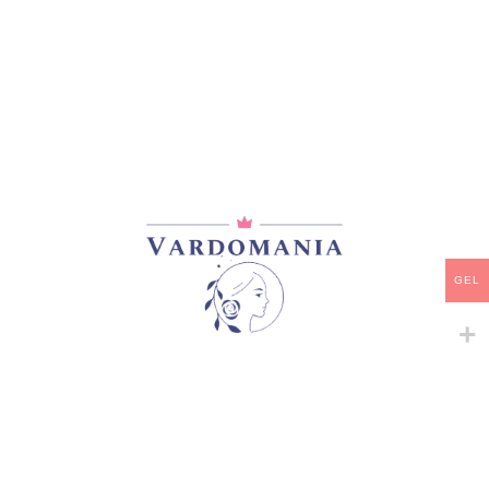
მთავარი
/
ვარდები
/
ხვიარა-მცოცავი
RIMOSA
33,00
₾
მარაგში
GEL
-
+
ᲙᲐᲚᲐᲗᲐᲨᲘ ᲓᲐᲛᲐᲢᲔᲑᲐ
ᲧᲘᲓᲕᲐ
დამახსოვრება