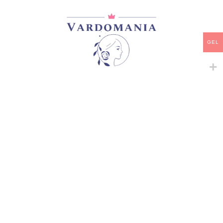
ᲧᲘᲓᲕᲐ
დამახსოვრება
GEL
არტიკული:
B35 #1
კატეგორია:
ხვიარა-მცოცავი
გაზიარება:
მსგავსი პროდუქტები