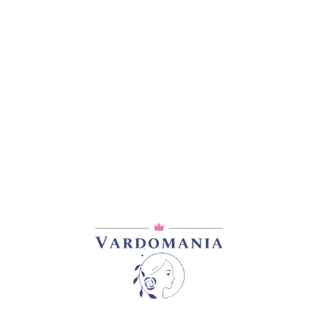
ᲓᲐᲛᲐᲢᲔᲑᲘᲗᲘ ᲘᲜᲤᲝᲠᲛᲐᲪᲘᲐ
0,2