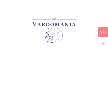
-
+
ᲙᲐᲚᲐᲗᲐᲨᲘ ᲓᲐᲛᲐᲢᲔᲑᲐ
ᲧᲘᲓᲕᲐ
GEL
დამახსოვრება
არტიკული:
VM12432GE
კატეგორია:
იაპონური ვარდები
გაზიარება:
მსგავსი პროდუქტები