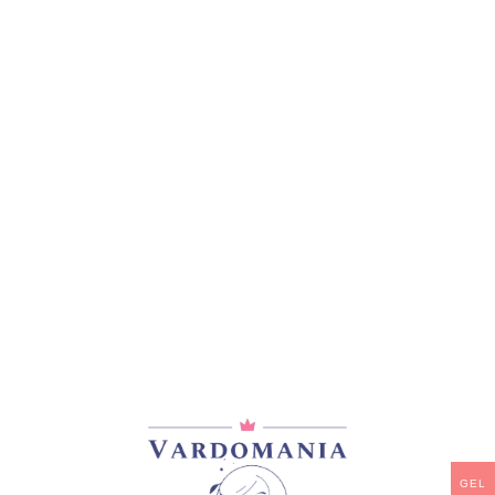
მთავარი
/
ვარდები
/
იაპონური ვარდები
BLUE ROMANESQUE
50,00
₾
მარაგში
-
+
ᲙᲐᲚᲐᲗᲐᲨᲘ ᲓᲐᲛᲐᲢᲔᲑᲐ
ᲧᲘᲓᲕᲐ
დამახსოვრება
კატეგორია:
იაპონური ვარდები
გაზიარება:
GEL