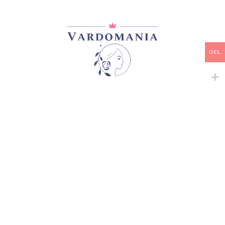
ᲙᲐᲚᲐᲗᲐᲨᲘ ᲓᲐᲛᲐᲢᲔᲑᲐ
ᲧᲘᲓᲕᲐ
GEL
დამახსოვრება
არტიკული:
B17 #3
კატეგორია:
იაპონური ვარდები
გაზიარება:
მსგავსი პროდუქტები