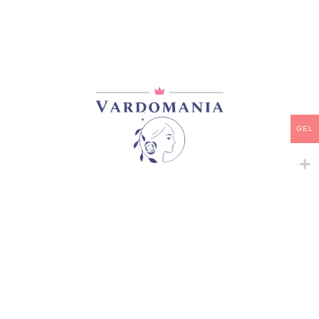
PRINCESS KAORI
45,00
₾
მარაგში
-
+
GEL
ᲙᲐᲚᲐᲗᲐᲨᲘ ᲓᲐᲛᲐᲢᲔᲑᲐ
ᲧᲘᲓᲕᲐ
დამახსოვრება
კატეგორია:
იაპონური ვარდები
გაზიარება: