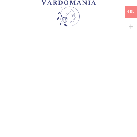
GEL
არტიკული:
VM09301GE
კატეგორია:
Snowy Albion Roses
გაზიარება:
მსგავსი პროდუქტები
-
+
-
+
CHRISTOPHER MARLOWE
EUSTACIA VYE