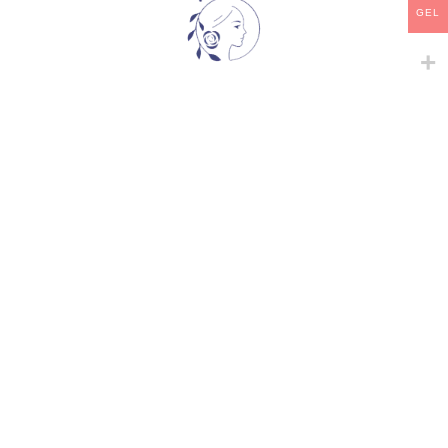
კატეგორია:
ხვიარა-მცოცავი
GEL
გაზიარება:
მსგავსი პროდუქტები
-
+
-
+
ABOVE ALL
BAROCK
ხვიარა-მცოცავი
ხვიარა-მცოცავი
33,00
₾
33,00
₾