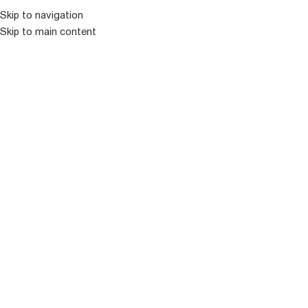
Skip to navigation
ᲛᲔᲜᲘᲣ
Skip to main content
შრაბები
Showing 1–15 of 179 results
ფილტრი
-
+
-
+
AFRIKAANS
ALYSIUM FIELDS