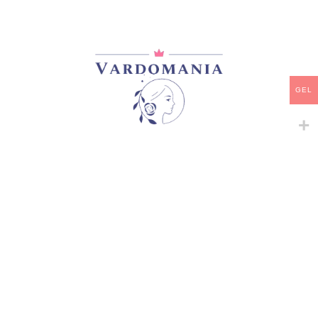
-
+
ᲙᲐᲚᲐᲗᲐᲨᲘ ᲓᲐᲛᲐᲢᲔᲑᲐ
ᲧᲘᲓᲕᲐ
GEL
დამახსოვრება
არტიკული:
A129
კატეგორია:
შრაბები
გაზიარება:
მსგავსი პროდუქტები