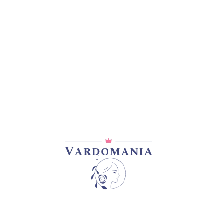
ᲐᲦᲬᲔᲠᲐ
ᲓᲐᲛᲐᲢᲔᲑᲘᲗᲘ ᲘᲜᲤᲝᲠᲛᲐᲪᲘᲐ