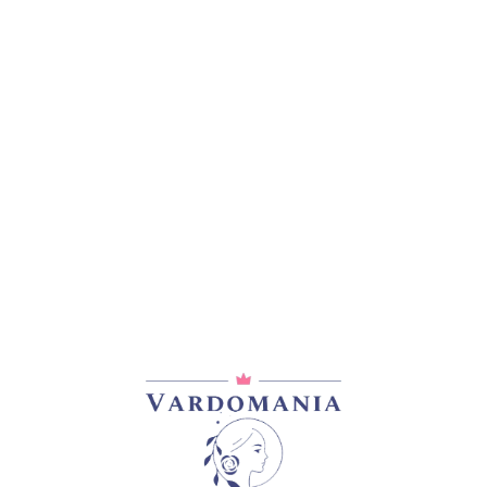
ᲐᲦᲬᲔᲠᲐ
ᲓᲐᲛᲐᲢᲔᲑᲘᲗᲘ ᲘᲜᲤᲝᲠᲛᲐᲪᲘᲐ