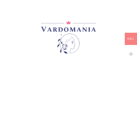
მარაგში
-
+
ᲙᲐᲚᲐᲗᲐᲨᲘ ᲓᲐᲛᲐᲢᲔᲑᲐ
GEL
ᲧᲘᲓᲕᲐ
დამახსოვრება
კატეგორია:
Snowy Albion Roses
გაზიარება:
მსგავსი პროდუქტები