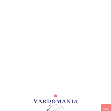
მთავარი
/
ვარდები
/
ხვიარა-მცოცავი
SEDAJA DAMA
33,00
₾
არ არის მარაგში
დამახსოვრება
არტიკული:
VM10230GE
კატეგორია:
ხვიარა-მცოცავი
გაზიარება:
GEL