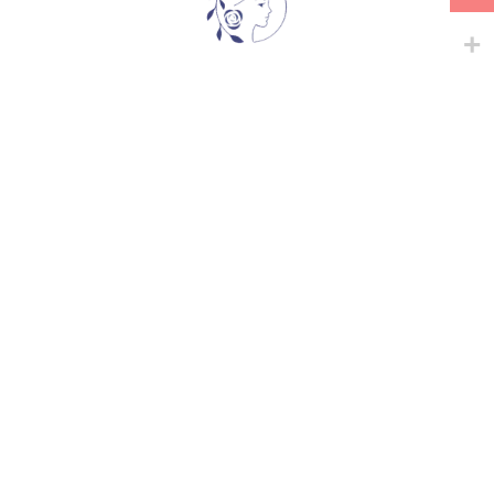
მსგავსი პროდუქტები
-
+
-
+
BUTTERSCOTCH
ECLAIR CL.
ხვიარა-მცოცავი
ისტორიული ვარდები
,
35,00
₾
ხვიარა-მცოცავი
45,00
₾