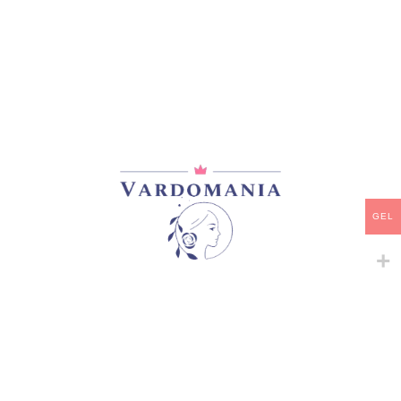
მთავარი
/
ვარდები
/
იაპონური ვარდები
PRINCESS KISHI
35,00
₾
მარაგში
GEL
-
+
ᲙᲐᲚᲐᲗᲐᲨᲘ ᲓᲐᲛᲐᲢᲔᲑᲐ
ᲧᲘᲓᲕᲐ
დამახსოვრება