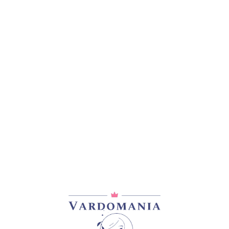
ᲓᲐᲛᲐᲢᲔᲑᲘᲗᲘ ᲘᲜᲤᲝᲠᲛᲐᲪᲘᲐ
0,2