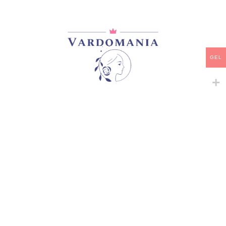
ᲙᲐᲚᲐᲗᲐᲨᲘ ᲓᲐᲛᲐᲢᲔᲑᲐ
ᲧᲘᲓᲕᲐ
GEL
დამახსოვრება
არტიკული:
A92#3,A94#4
კატეგორია:
ჩინური ვარდები
გაზიარება:
მსგავსი პროდუქტები