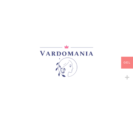
მთავარი
/
ვარდები
/
ხვიარა-მცოცავი
FLAMING MOUNTAIN
45,00
₾
მარაგში
-
+
GEL
ᲙᲐᲚᲐᲗᲐᲨᲘ ᲓᲐᲛᲐᲢᲔᲑᲐ
ᲧᲘᲓᲕᲐ
დამახსოვრება
არტიკული:
A36 #5
კატეგორია:
ჩინური ვარდები
,
ხვიარა-მცოცავი
გაზიარება: