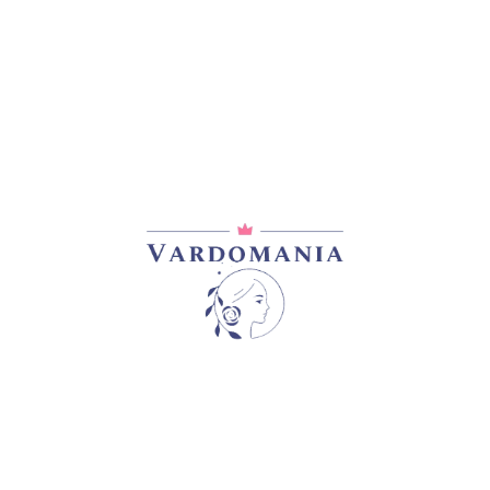
ᲐᲦᲬᲔᲠᲐ