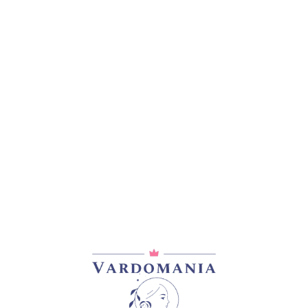
არტიკული:
B42 #2, A50
კატეგორია:
შრაბები
გაზიარება:
ᲓᲐᲛᲐᲢᲔᲑᲘᲗᲘ ᲘᲜᲤᲝᲠᲛᲐᲪᲘᲐ
0,2