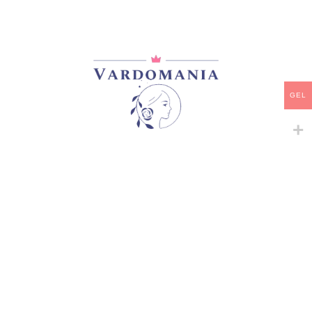
მთავარი
/
ვარდები
/
ფლორიბუნდა
EMPEREUR CHARLES KATRIEM ROSE
33,00
₾
არ არის მარაგში
GEL
დამახსოვრება
არტიკული:
VM184053GE
კატეგორია:
ფლორიბუნდა
გაზიარება:
მსგავსი პროდუქტები