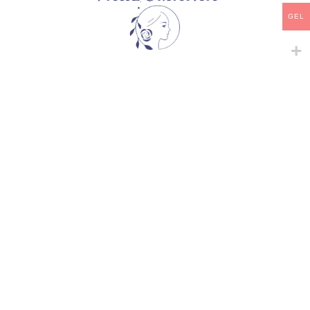
არტიკული:
VM13648GE
კატეგორია:
ჩაის ჰიბრიდები
GEL
გაზიარება:
მსგავსი პროდუქტები
-
+
-
+
AMAZING GRACE
ASHLEY WHITE
ჩაის ჰიბრიდები
პრემიუმ კლასის ვარდები
,
33,00
₾
ჩაის ჰიბრიდები