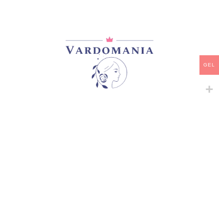
მარაგში
-
+
ᲙᲐᲚᲐᲗᲐᲨᲘ ᲓᲐᲛᲐᲢᲔᲑᲐ
GEL
ᲧᲘᲓᲕᲐ
დამახსოვრება
კატეგორია:
Snowy Albion Roses
გაზიარება:
მსგავსი პროდუქტები