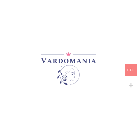
მთავარი
/
ვარდები
/
სპრეი, ჯუჯა, ბორდიურის
BELLE FAIRY
45,00
₾
მარაგში
-
+
GEL
ᲙᲐᲚᲐᲗᲐᲨᲘ ᲓᲐᲛᲐᲢᲔᲑᲐ
ᲧᲘᲓᲕᲐ
დამახსოვრება
არტიკული:
A32 #2
კატეგორია:
იაპონური ვარდები
,
სპრეი, ჯუჯა, ბორდიურის