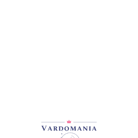
ᲒᲐᲧᲘᲓᲣᲚᲘ
Brother Chuck
პიონები
90,00
₾
ᲒᲐᲧᲘᲓᲣᲚᲘ