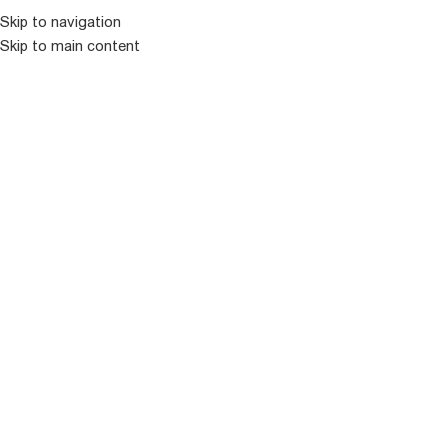
Skip to navigation
Skip to main content
პიონები
ᲤᲐᲡᲘᲡ ᲤᲘᲚᲢᲠᲘ
ᲒᲐᲤᲘᲚᲢᲕᲠᲐ
ᲙᲐᲢᲔᲒᲝᲠᲘᲔᲑᲘ