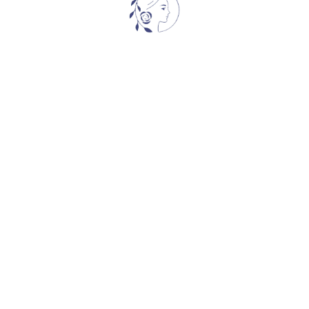
CHEDDAR CHEESE
პიონები
60,00
₾
ᲒᲐᲧᲘᲓᲣᲚᲘ
CLASS ACT