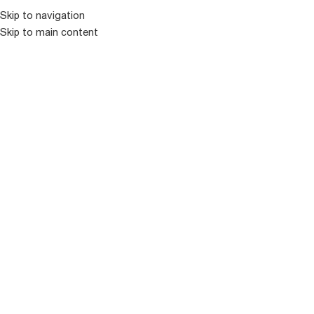
Skip to navigation
ᲛᲔᲜᲘᲣ
Skip to main content
პრემიუმ კლასის
ვარდები
Showing 76–90 of 265 results
ფილტრი
-
+
-
+