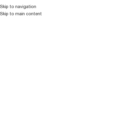
Skip to navigation
ᲛᲔᲜᲘᲣ
Skip to main content
იაპონური ვარდები
Showing 31–45 of 231 results
ფილტრი
-
+
-
+
FUGETSU
GABRIEL