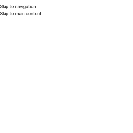
Skip to navigation
ᲛᲔᲜᲘᲣ
Skip to main content
გრანდიფლორა
Showing 31–36 of 36 results
ფილტრი
ᲒᲐᲧᲘᲓᲣᲚᲘ
ᲒᲐᲧᲘᲓᲣᲚᲘ
STRIKE IT RICH
THE PRIDE