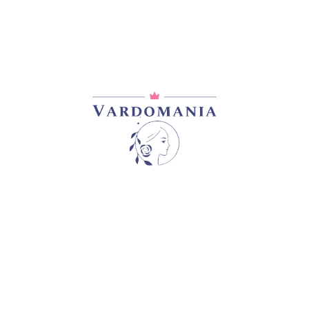
არტიკული:
VM11426GE
კატეგორია:
ლილიები
გაზიარება:
ᲓᲐᲛᲐᲢᲔᲑᲘᲗᲘ ᲘᲜᲤᲝᲠᲛᲐᲪᲘᲐ
0,2