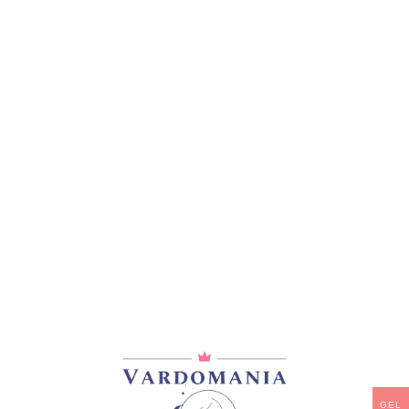
მთავარი
/
ვარდები
/
ხვიარა-მცოცავი
PARASOL
55,00
₾
არ არის მარაგში
დამახსოვრება
არტიკული:
VM13383GE
კატეგორია:
ხვიარა-მცოცავი
GEL