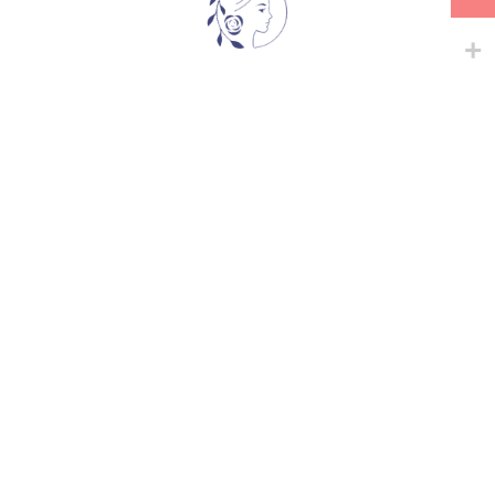
გაზიარება:
მსგავსი პროდუქტები
-
+
-
+
A SHROPSHIRE LAD
BAROCK
Snowy Albion Roses
,
ხვიარა-
ხვიარა-მცოცავი
მცოცავი
33,00
₾
35,00
₾