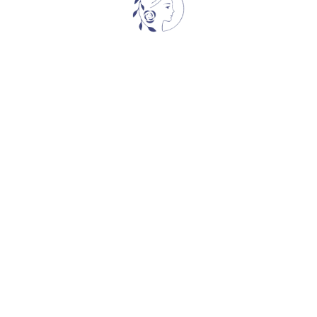
#TROPHY
დიურის
პრემიუმ კლასის ვარდები
,
სპრეი, ჯუჯ
ბორდიურის
45,00
₾