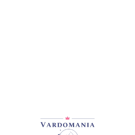
ᲓᲐᲛᲐᲢᲔᲑᲘᲗᲘ ᲘᲜᲤᲝᲠᲛᲐᲪᲘᲐ
0,2