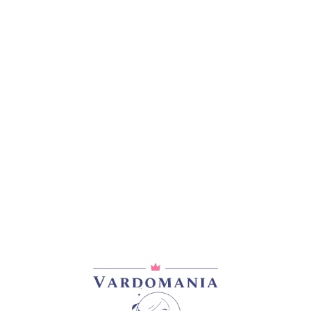
ᲓᲐᲛᲐᲢᲔᲑᲘᲗᲘ ᲘᲜᲤᲝᲠᲛᲐᲪᲘᲐ
0,2