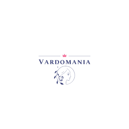
ᲓᲐᲛᲐᲢᲔᲑᲘᲗᲘ ᲘᲜᲤᲝᲠᲛᲐᲪᲘᲐ
0,2