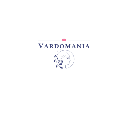
ᲓᲐᲛᲐᲢᲔᲑᲘᲗᲘ ᲘᲜᲤᲝᲠᲛᲐᲪᲘᲐ
0,2