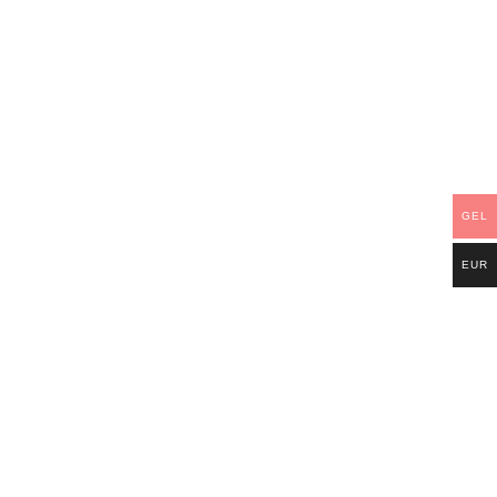
GEL
EUR
5 კგ