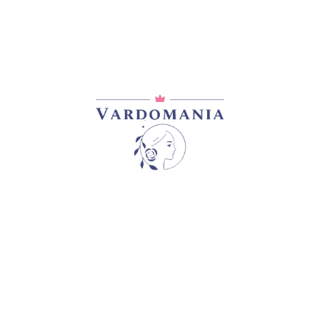
არტიკული:
VM11407GE
კატეგორია:
ლილიები
გაზიარება:
ᲓᲐᲛᲐᲢᲔᲑᲘᲗᲘ ᲘᲜᲤᲝᲠᲛᲐᲪᲘᲐ
0,2